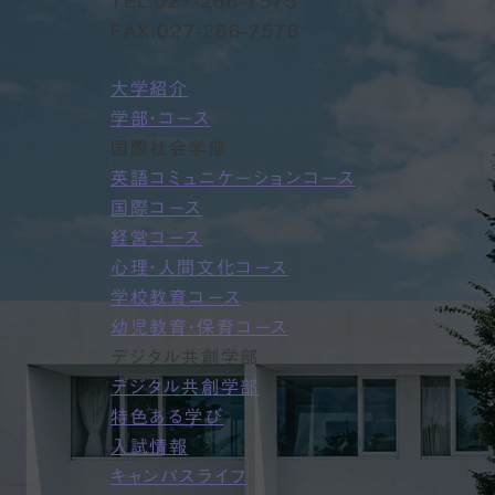
TEL.
027-266-7575
FAX.027-266-7576
大学紹介
学部・コース
国際社会学部
英語コミュニケーションコース
国際コース
経営コース
心理・人間文化コース
学校教育コース
幼児教育・保育コース
デジタル共創学部
デジタル共創学部
特色ある学び
入試情報
キャンパスライフ