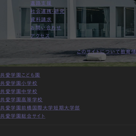
進路支援
社会連携・研究
資料請求
お問い合わせ
アクセス
このサイトについて
教育情
共愛学園こども園
共愛学園小学校
共愛学園中学校
共愛学園高等学校
共愛学園前橋国際大学短期大学部
共愛学園総合サイト