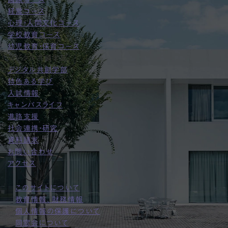
経営コース
心理・人間文化コース
学校教育コース
幼児教育・保育コース
デジタル共創学部
デジタル共創学部
特色ある学び
入試情報
キャンパスライフ
進路支援
社会連携・研究
資料請求
お問い合わせ
アクセス
このサイトについて
教育情報、財務情報
個人情報の保護について
同窓会について