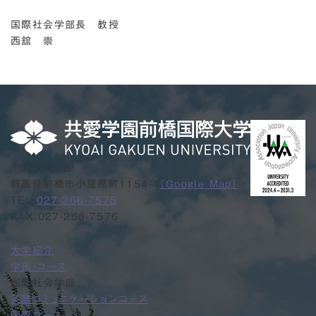
国際社会学部長 教授
西舘 崇
〒379-2192
群馬県前橋市小屋原町1154-4
（Google Map）
TEL.
027-266-7575
FAX.027-266-7576
大学紹介
学部・コース
国際社会学部
英語コミュニケーションコース
国際コース