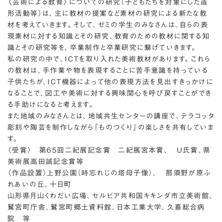
《芸術による教育》についての研究（子どもたちを対象にした造
形活動等）は、主に教材の提案など素材の研究による新たな教
材を考えていきます。そして、ゼミの学生のみなさんは、自らの表
現素材に対する知識とその研究、教育のための教材に関する知
識とその研究等を、卒業制作と卒業研究に繋げていきます。
私の研究の中で、ICTを取り入れた美術教材があります。これら
の教材は、手作業や物を表現することに苦手意識を持っている
子供たちが、ICT機器によって他の表現方法を見出すきっかけに
なることで、図工や美術に対する興味関心を呼び戻すことができ
る手助けになると考えます。
また地域のみなさんとは、地域共生センターの講座で、テラコッタ
彫刻や陶芸を制作しながら「ものつくり」の楽しさを共有していま
す。
〈受賞〉 第65回二紀展記念賞 二紀展宮本賞、 Ｕ氏賞、県
美術展高田誠記念賞等
〈作品設置〉上野公園（時忘れじの塔母子像）、 那須野が原ふ
れあいの丘、十日町
山形県月山くわだい広場、セルビア共和国キキンダ市立美術館、
鷲宮町庁舎、鷲宮町郷土資料館、日本工業大学、久喜総合病
院 等