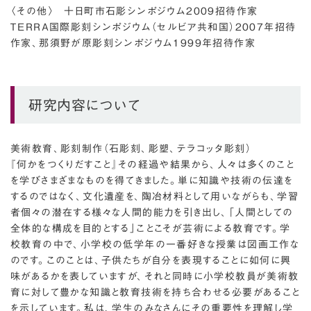
〈その他〉 十日町市石彫シンポジウム2009招待作家
ＴＥＲＲＡ国際彫刻シンポジウム（セルビア共和国）2007年招待
作家、那須野が原彫刻シンポジウム1999年招待作家
研究内容について
美術教育、彫刻制作（石彫刻、彫塑、テラコッタ彫刻）
『何かをつくりだすこと』その経過や結果から、人々は多くのこと
を学びさまざまなものを得てきました。単に知識や技術の伝達を
するのではなく、文化遺産を、陶冶材料として用いながらも、学習
者個々の潜在する様々な人間的能力を引き出し、「人間としての
全体的な構成を目的とする」ことこそが芸術による教育です。学
校教育の中で、小学校の低学年の一番好きな授業は図画工作な
のです。このことは、子供たちが自分を表現することに如何に興
味があるかを表していますが、それと同時に小学校教員が美術教
育に対して豊かな知識と教育技術を持ち合わせる必要があること
を示しています。私は、学生のみなさんにその重要性を理解し学