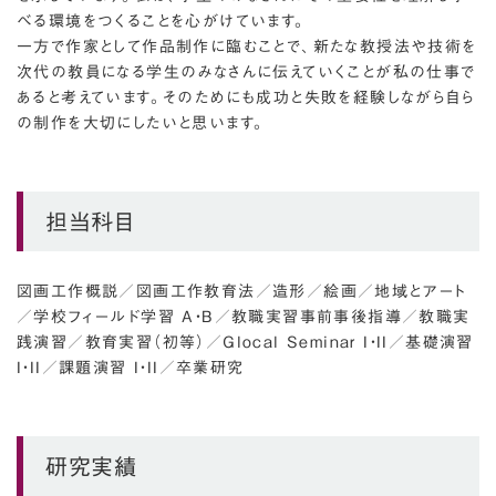
べる環境をつくることを心がけています。
一方で作家として作品制作に臨むことで、新たな教授法や技術を
次代の教員になる学生のみなさんに伝えていくことが私の仕事で
あると考えています。そのためにも成功と失敗を経験しながら自ら
の制作を大切にしたいと思います。
担当科目
図画工作概説
／
図画工作教育法
／
造形
／
絵画
／
地域とアート
／
学校フィールド学習 A・B
／
教職実習事前事後指導
／
教職実
践演習
／
教育実習（初等）
／
Glocal Seminar I・II
／
基礎演習
I・II
／
課題演習 I・II
／
卒業研究
研究実績