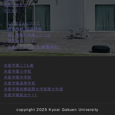
お問い合わせ
アクセス
このサイトについて
教育情報、財務情報
個人情報の保護について
同窓会について
共愛ポータル（学生・教職員用）
共愛学園こども園
共愛学園小学校
共愛学園中学校
共愛学園高等学校
共愛学園前橋国際大学短期大学部
共愛学園総合サイト
copyright 2025 Kyoai Gakuen University