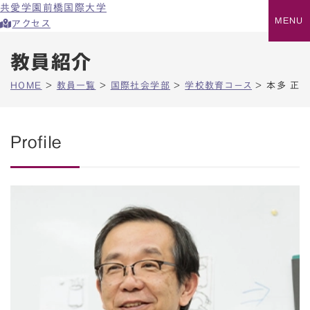
共愛学園前橋国際大学
アクセス
教員紹介
HOME
>
教員一覧
>
国際社会学部
>
学校教育コース
>
本多 正
Profile