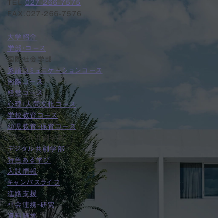
TEL.
027-266-7575
FAX.027-266-7576
大学紹介
学部・コース
国際社会学部
英語コミュニケーションコース
国際コース
経営コース
心理・人間文化コース
学校教育コース
幼児教育・保育コース
デジタル共創学部
デジタル共創学部
特色ある学び
入試情報
キャンパスライフ
進路支援
社会連携・研究
資料請求