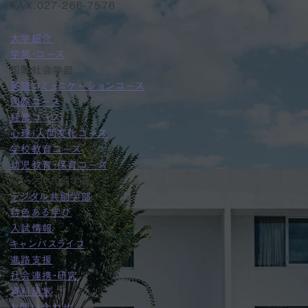
FAX.027-266-7576
大学紹介
学部・コース
国際社会学部
英語コミュニケーションコース
国際コース
経営コース
心理・人間文化コース
学校教育コース
幼児教育・保育コース
デジタル共創学部
デジタル共創学部
特色ある学び
入試情報
キャンパスライフ
進路支援
社会連携・研究
資料請求
お問い合わせ