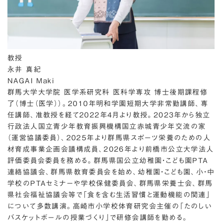
教授
永井 真紀
NAGAI Maki
群馬大学大学院 医学系研究科 医科学専攻 博士後期課程修
了（博士（医学））。2010年明和学園短期大学非常勤講師、専
任講師、准教授を経て2022年４月より教授。2023年から独立
行政法人国立青少年教育振興機構国立赤城青少年交流の家
（運営協議委員）、2025年より群馬県スポーツ栄養のための人
材育成事業企画会議構成員、2026年より前橋市公立大学法人
評価委員会委員を務める。群馬県国公立幼稚園・こども園PTA
連絡協議会、群馬県教育委員会を始め、幼稚園・こども園、小・中
学校のPTAセミナーや学校保健委員会、群馬県栄養士会、群馬
県社会福祉協議会等で「食を含む生活習慣と運動機能の関連」
について多数講演。高崎市小学校体育研究会主催の「たのしい
バスケットボールの授業づくり」で研修会講師を勤める。