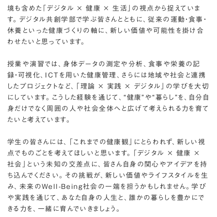
境も含めた「デジタル × 健康 × 生活」の視点から捉えていま
す。デジタル共創学部で学ぶ皆さんとともに、従来の運動・食事・
休養といった健康づくりの軸に、新しい価値や可能性を掛け合
わせたいと思っています。
授業や演習では、身体データの測定や分析、食事や栄養の記
録・可視化、ICTを用いた健康管理、さらには地域や社会と連携
したプロジェクトなど、「理論 × 実践 × デジタル」の学びを大切
にしています。こうした経験を通じて、“健康”や“暮らし”を、自分自
身だけでなく周囲の人や社会全体へと広げて考えられる力を育て
たいと考えています。
学生の皆さんには、「これまでの健康観」にとらわれず、新しい視
点でものごとを考えてほしいと思います。「デジタル × 健康 ×
社会」という未知の交差点に、皆さん自身の関心やアイデアを持
ち込んでください。その挑戦が、新しい価値やライフスタイルを生
み、未来のWell-Being社会の一端を担うかもしれません。学び
や実践を通じて、あなた自身の人生と、誰かの暮らしを豊かにで
きる力を、一緒に育んでいきましょう。