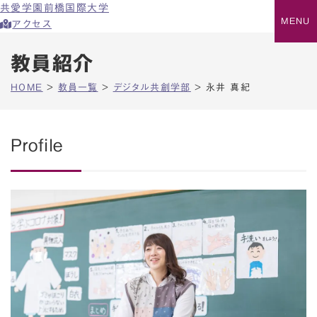
共愛学園前橋国際大学
アクセス
教員紹介
HOME
>
教員一覧
>
デジタル共創学部
>
永井 真紀
Profile