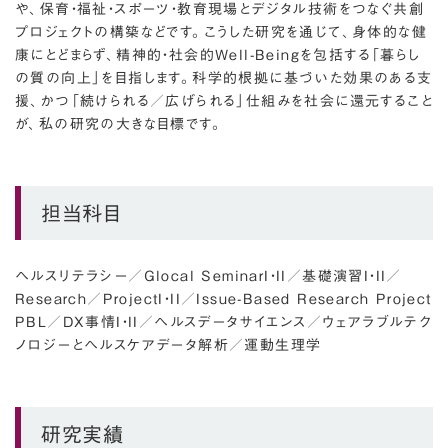
や、保育・福祉・スポーツ・教育現場とデジタル技術をつなぐ共創
プロジェクトの構築などです。こうした研究を通じて、身体的な健
康にとどまらず、精神的・社会的Well-Beingを包括する「暮らし
の質の向上」を目指します。科学的根拠に基づいた効果のある支
援、かつ「続けられる／広げられる」仕組みを社会に還元すること
が、私の研究の大きな目標です。
担当科目
ヘルスリテラシー
／
Glocal SeminarI・II
／
基礎演習I・II
／
Research
／
ProjectI・II
／
Issue-Based Research Project
PBL
／
DX事情I・II
／
ヘルスデータサイエンス
／
ウェアラブルテク
ノロジーとヘルスケアデータ解析
／
運動生理学
研究実績