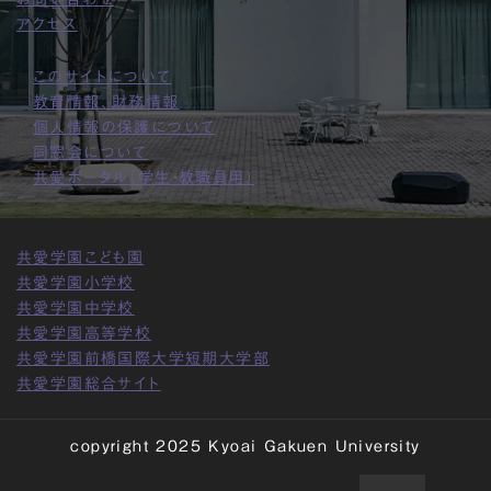
アクセス
このサイトについて
教育情報、財務情報
個人情報の保護について
同窓会について
共愛ポータル（学生・教職員用）
共愛学園こども園
共愛学園小学校
共愛学園中学校
共愛学園高等学校
共愛学園前橋国際大学短期大学部
共愛学園総合サイト
copyright 2025 Kyoai Gakuen University