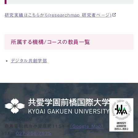
研究実績はこちらから(researchmap 研究者ページ)
所属する機構/コースの教員一覧
デジタル共創学部
〒379-2192
群馬県前橋市小屋原町1154-4
（Google Map）
TEL.
027-266-7575