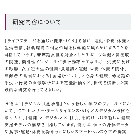
研究内容について
「ライフステージを通じた健康づくり」を軸に、運動・栄養・休養と
生活習慣、社会環境の相互作用を科学的に明らかにすることを
目指しています。若年期女性を対象としたスポーツ活動と骨密度
の関連、機能性インソールが歩行効率やエネルギー消費に及ぼ
す影響、女子短大生の健康・食意識と運動・栄養・休養の関係、
高齢者の地域における「居場所づくり」と心身の健康、幼児期の
手洗い行動の画像解析による定量評価など、世代を横断した実
践的な研究を行ってきました。
今後は、「デジタル共創学部」という新しい学びのフィールドにお
いて、ICT・センサー・データサイエンス・AIなどのデジタル技術を
取り入れ、「健康 × デジタル × 社会」を結びつける新しい健康
支援モデルの構築を目指しています。例えば、個々の身体データ
や食事・運動・休養記録をもとにしたスマートヘルスケアの提案