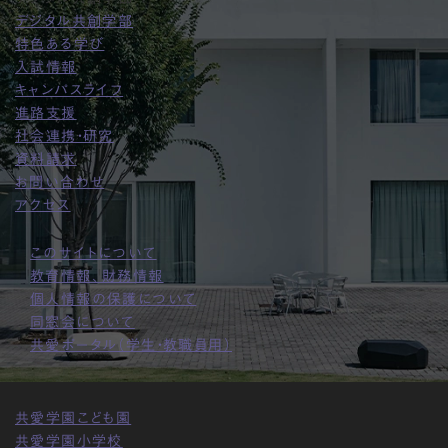
デジタル共創学部
特色ある学び
入試情報
キャンパスライフ
進路支援
社会連携・研究
資料請求
お問い合わせ
アクセス
このサイトについて
教育情報、財務情報
個人情報の保護について
同窓会について
共愛ポータル（学生・教職員用）
共愛学園こども園
共愛学園小学校