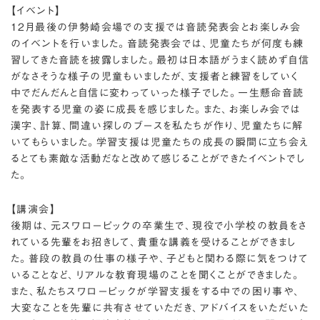
【イベント】
12月最後の伊勢崎会場での支援では音読発表会とお楽しみ会
のイベントを行いました。音読発表会では、児童たちが何度も練
習してきた音読を披露しました。最初は日本語がうまく読めず自信
がなさそうな様子の児童もいましたが、支援者と練習をしていく
中でだんだんと自信に変わっていった様子でした。一生懸命音読
を発表する児童の姿に成長を感じました。また、お楽しみ会では
漢字、計算、間違い探しのブースを私たちが作り、児童たちに解
いてもらいました。学習支援は児童たちの成長の瞬間に立ち会え
るとても素敵な活動だなと改めて感じることができたイベントでし
た。
【講演会】
後期は、元スワローピックの卒業生で、現役で小学校の教員をさ
れている先輩をお招きして、貴重な講義を受けることができまし
た。普段の教員の仕事の様子や、子どもと関わる際に気をつけて
いることなど、リアルな教育現場のことを聞くことができました。
また、私たちスワローピックが学習支援をする中での困り事や、
大変なことを先輩に共有させていただき、アドバイスをいただいた