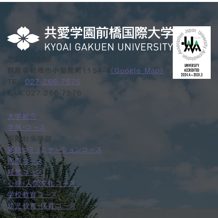
〒379-2192
群馬県前橋市小屋原町1154-4
（Google Map）
TEL.
027-266-7575
FAX.027-266-7576
大学紹介
学部・コース
国際社会学部
英語コミュニケーションコース
国際コース
経営コース
心理・人間文化コース
学校教育コース
幼児教育・保育コース
デジタル共創学部