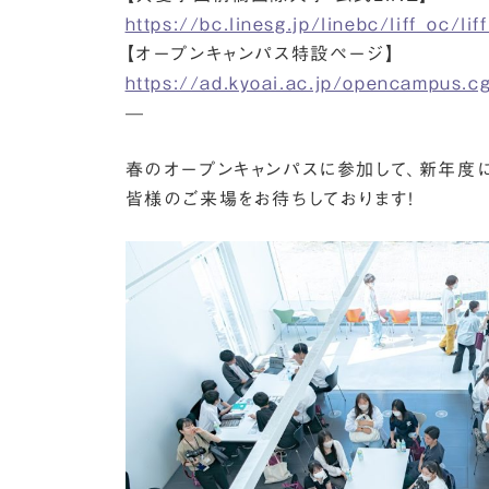
https://bc.linesg.jp/linebc/liff_oc/
【オープンキャンパス特設ページ】
https://ad.kyoai.ac.jp/opencampus.cg
—
春のオープンキャンパスに参加して、新年度に
皆様のご来場をお待ちしております！