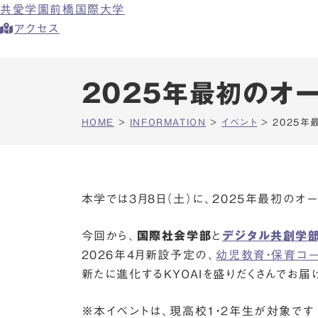
共愛学園前橋国際大学
アクセス
2025年最初のオ
HOME
>
INFORMATION
>
イベント
>
2025
本学では3月8日（土）に、2025年最初のオ
今回から、
国際社会学部
と
デジタル共創学部
2026年4月新設予定の、
幼児教育・保育コ
新たに進化するKYOAIを盛りだくさんでお届け
※本イベントは、現高校1・2年生が対象です