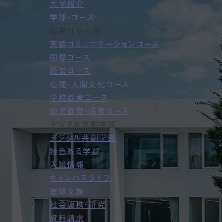
大学紹介
学部・コース
国際社会学部
英語コミュニケーションコース
国際コース
経営コース
心理・人間文化コース
学校教育コース
幼児教育・保育コース
デジタル共創学部
デジタル共創学部
特色ある学び
入試情報
キャンパスライフ
進路支援
社会連携・研究
資料請求