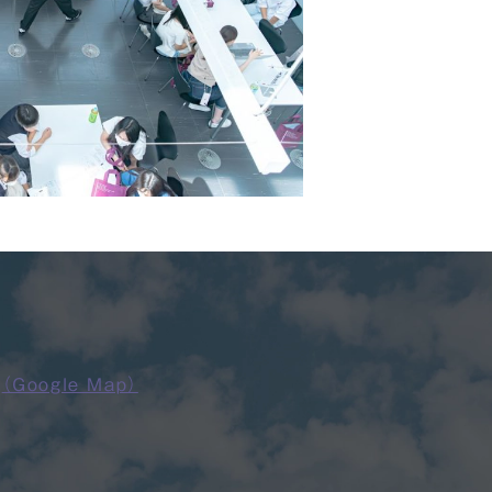
4
（Google Map）