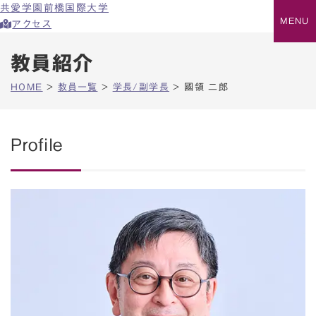
共愛学園前橋国際大学
アクセス
教員紹介
HOME
>
教員一覧
>
学長/副学長
>
國領 二郎
Profile