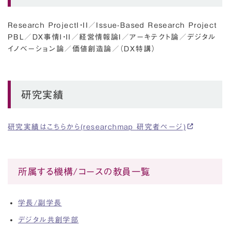
Research ProjectI・II
／
Issue-Based Research Project
PBL
／
DX事情I・II
／
経営情報論I
／
アーキテクト論
／
デジタル
イノベーション論
／
価値創造論
／
（DX特講）
研究実績
研究実績はこちらから(researchmap 研究者ページ)
所属する機構/コースの教員一覧
学長/副学長
デジタル共創学部