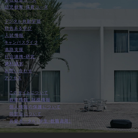
幼児教育・保育コース
デジタル共創学部
デジタル共創学部
特色ある学び
入試情報
キャンパスライフ
進路支援
社会連携・研究
資料請求
お問い合わせ
アクセス
このサイトについて
教育情報、財務情報
個人情報の保護について
同窓会について
共愛ポータル（学生・教職員用）