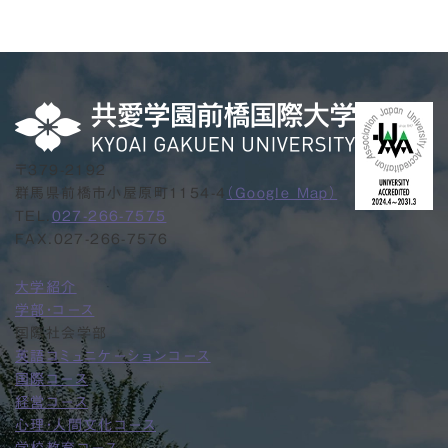
〒379-2192
群馬県前橋市小屋原町1154-4
（Google Map）
TEL.
027-266-7575
FAX.027-266-7576
大学紹介
学部・コース
国際社会学部
英語コミュニケーションコース
国際コース
経営コース
心理・人間文化コース
学校教育コース