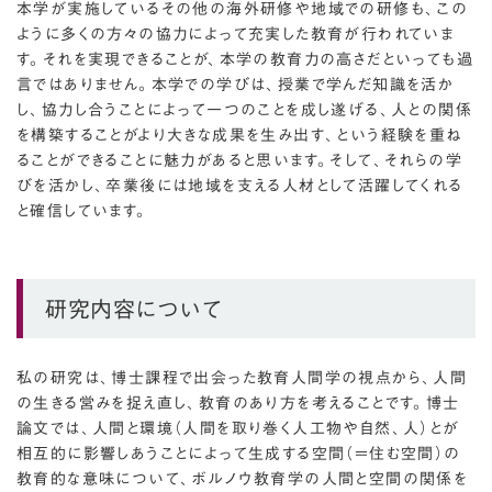
本学が実施しているその他の海外研修や地域での研修も、この
ように多くの方々の協力によって充実した教育が行われていま
す。それを実現できることが、本学の教育力の高さだといっても過
言ではありません。本学での学びは、授業で学んだ知識を活か
し、協力し合うことによって一つのことを成し遂げる、人との関係
を構築することがより大きな成果を生み出す、という経験を重ね
ることができることに魅力があると思います。そして、それらの学
びを活かし、卒業後には地域を支える人材として活躍してくれる
と確信しています。
研究内容について
私の研究は、博士課程で出会った教育人間学の視点から、人間
の生きる営みを捉え直し、教育のあり方を考えることです。博士
論文では、人間と環境（人間を取り巻く人工物や自然、人）とが
相互的に影響しあうことによって生成する空間（＝住む空間）の
教育的な意味について、ボルノウ教育学の人間と空間の関係を