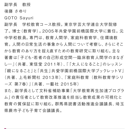
副学長 教授
後藤 さゆり
GOTO Sayuri
副学長 学校教育コース教授。東京学芸大学連合大学院修
了。博士（教育学）。2005年共愛学園前橋国際大学に着任。元
中学校教員。専門は、教育人間学、家庭科教育学、住環境教
育。人間の日常生活の事象から人間について考察し、さらにそこ
から教育のあり方を捉え直すための教育研究に取り組む。主な
著書は『子ども・若者の自己形成空間―臨床教育人間学のまなざ
し―』（共著、東信堂 2011年）、『「大人になること」のレッスン
「親になること」と「共生」共愛学園前橋国際大学ブックレットⅤ』
（共著、上毛新聞社 2013年）、『家庭科教育 （教科教育学シリ
ーズ 第7巻）』（共著、一藝社 2015年）
また、副学長として文科省補助事業「大学教育再生加速プログラ
ム」の責任者として教育改革推進を担当し教育成果の可視化と
教育の質保証に取り組む。群馬県読書活動推進会議議長、埼玉
県蕨市子ども子育て会議議長。