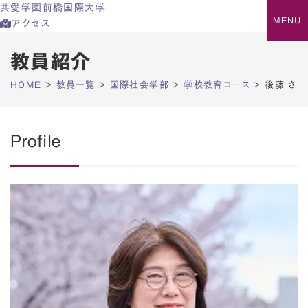
共愛学園前橋国際大学
アクセス
教員紹介
HOME
>
教員一覧
>
国際社会学部
>
学校教育コース
>
後藤 さゆ
Profile