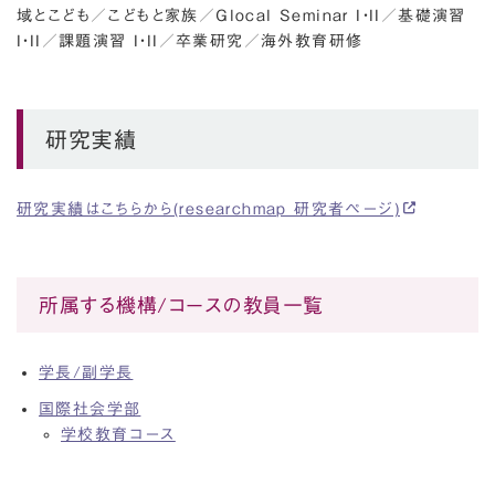
域とこども
／
こどもと家族
／
Glocal Seminar I・II
／
基礎演習
I・II
／
課題演習 I・II
／
卒業研究
／
海外教育研修
研究実績
研究実績はこちらから(researchmap 研究者ページ)
所属する機構/コースの教員一覧
学長/副学長
国際社会学部
学校教育コース