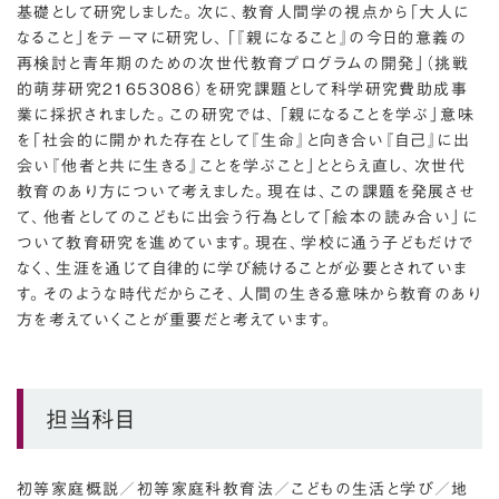
基礎として研究しました。次に、教育人間学の視点から「大人に
なること」をテーマに研究し、「『親になること』の今日的意義の
再検討と青年期のための次世代教育プログラムの開発」（挑戦
的萌芽研究21653086）を研究課題として科学研究費助成事
業に採択されました。この研究では、「親になることを学ぶ」意味
を「社会的に開かれた存在として『生命』と向き合い『自己』に出
会い『他者と共に生きる』ことを学ぶこと」ととらえ直し、次世代
教育のあり方について考えました。現在は、この課題を発展させ
て、他者としてのこどもに出会う行為として「絵本の読み合い」に
ついて教育研究を進めています。現在、学校に通う子どもだけで
なく、生涯を通じて自律的に学び続けることが必要とされていま
す。そのような時代だからこそ、人間の生きる意味から教育のあり
方を考えていくことが重要だと考えています。
担当科目
初等家庭概説
／
初等家庭科教育法
／
こどもの生活と学び
／
地