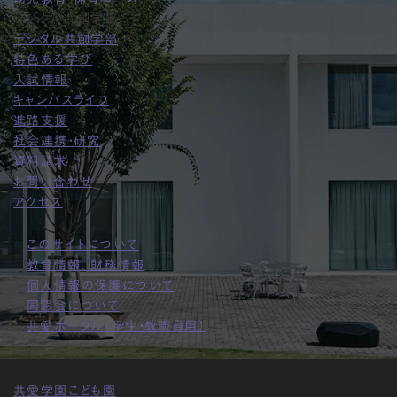
デジタル共創学部
デジタル共創学部
特色ある学び
入試情報
キャンパスライフ
進路支援
社会連携・研究
資料請求
お問い合わせ
アクセス
このサイトについて
教育情報、財務情報
個人情報の保護について
同窓会について
共愛ポータル（学生・教職員用）
共愛学園こども園