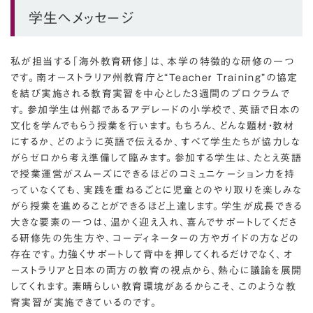
学生へメッセージ
私が担当する「海外教育研修」は、本学の特徴的な研修の一つ
です。南オーストラリア州教育庁と“Teacher Training”の協定
を結び実施される教育実習を中心とした3週間のプロクラムで
す。参加学生は州都であるアデレードの小学校で、英語で日本の
文化を学んでもらう授業を行います。もちろん、どんな題材・教材
にするか、どのように英語で伝えるか、すべて学生たちが協力しな
がらゼロから考え準備して臨みます。参加する学生は、たとえ英語
で授業運営がスムーズにできるほどのコミュニケーション力を持
っていなくても、実践を重ねるごとに児童とのやり取りを楽しみな
がら授業を進めることができるほど上達します。学生が成長できる
大きな要素の一つは、温かく迎え入れ、喜んでサポートしてくださ
る研修先の先生方や、コーディネーターの方やガイドの方などの
存在です。力強くサポートして背中を押してくれるだけでなく、オ
ーストラリアと日本の両方の教育の視点から、熱心に議論を展開
してくれます。素晴らしい教育環境があるからこそ、このような教
育実習が実施できているのです。