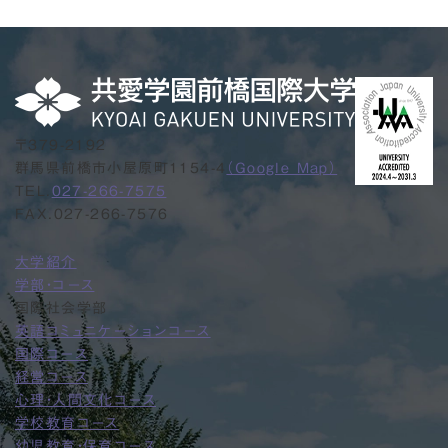
〒379-2192
群馬県前橋市小屋原町1154-4
（Google Map）
TEL.
027-266-7575
FAX.027-266-7576
大学紹介
学部・コース
国際社会学部
英語コミュニケーションコース
国際コース
経営コース
心理・人間文化コース
学校教育コース
幼児教育・保育コース