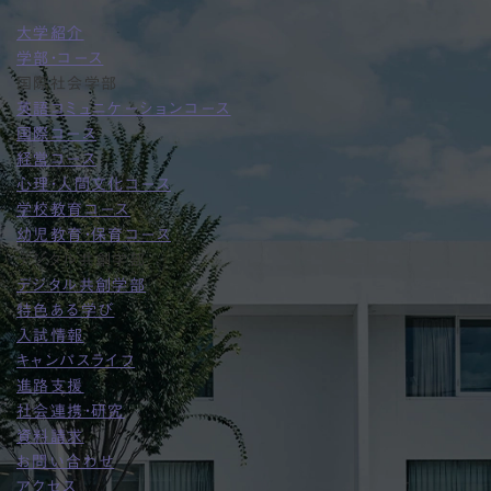
大学紹介
学部・コース
国際社会学部
英語コミュニケーションコース
国際コース
経営コース
心理・人間文化コース
学校教育コース
幼児教育・保育コース
デジタル共創学部
デジタル共創学部
特色ある学び
入試情報
キャンパスライフ
進路支援
社会連携・研究
資料請求
お問い合わせ
アクセス