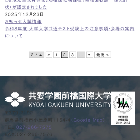
【地域児童教育専攻】幼稚園教職課程（幼稚園教諭一種免許
状）が認定されました
2025年12月23日
お知らせ
入試情報
令和8年度 大学入学共通テスト受験上の注意事項・会場の案内
について
2 / 4
«
1
2
3
...
»
最後 »
〒379-2192
群馬県前橋市小屋原町1154-4
（Google Map）
TEL.
027-266-7575
FAX.027-266-7576