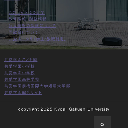
このサイトについて
教育情報、財務情報
個人情報の保護について
同窓会について
共愛ポータル（学生・教職員用）
共愛学園こども園
共愛学園小学校
共愛学園中学校
共愛学園高等学校
共愛学園前橋国際大学短期大学部
共愛学園総合サイト
copyright 2025 Kyoai Gakuen University